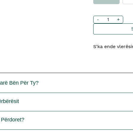
-
+
S'ka ende vlerës
arë Bën Për Ty?
rbërësit
 Përdoret?