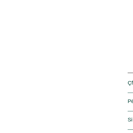
Çf
Pë
Si