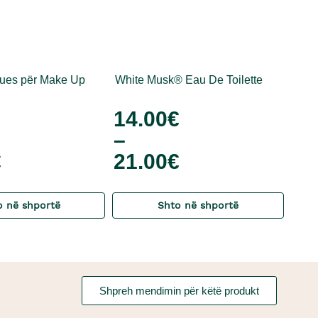
rues për Make Up
White Musk® Eau De Toilette
14.00
€
–
€
21.00
€
o në shportë
Shto në shportë
Shpreh mendimin për këtë produkt