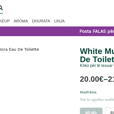
KEUP
AROMA
DHURATA
LINJA
Posta FALAS për po
White M
De Toile
Kliko për të lexuar
20.00
€
–
2
Madhësia
Nuk ke zgjedhur madhë
30 ML
6