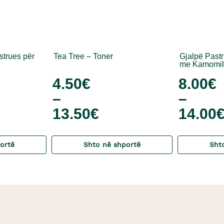
strues për
Tea Tree – Toner
Gjalpë Past
me Kamomil
4.50
€
8.00
€
–
–
13.50
€
14.00
ortë
Shto në shportë
Sht