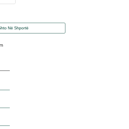
Shto Në Shportë
im