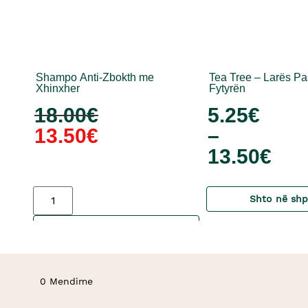
Shampo Anti-Zbokth me
Tea Tree – Larës Pa
Xhinxher
Fytyrën
18.00
€
5.25
€
13.50
€
–
13.50
€
Shto në shp
Shto në shportë
0 Mendime