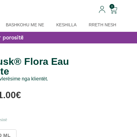
0
BASHKOHU ME NE
KESHILLA
RRETH NESH
rositë mbi 29,99 EUR!
usk® Flora Eau
tte
 vlerësime nga klientët.
1.00
€
sinë
0 ML