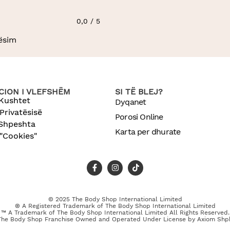
0,0 / 5
ësim
ION I VLEFSHËM
SI TË BLEJ?
Kushtet
Dyqanet
 Privatësisë
Porosi Online
 Shpeshta
Karta per dhurate
 "Cookies"
© 2025 The Body Shop International Limited
® A Registered Trademark of The Body Shop International Limited
™ A Trademark of The Body Shop International Limited All Rights Reserved.
The Body Shop Franchise Owned and Operated Under License by
Axiom Shp