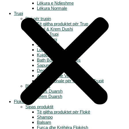
Lëkura e Ndjeshme
Lëkura Normale
Trupi
Blej për trupin
Të gjitha produktet për Trup
Xhel & Krem Dushi
Scrub Trupi
Gjalp Trupi
Yogurt Trupi
Locione & Hidratues
Kujdesi i Këmbëve
Bath Bombs & Bubbles
Sapunë
Deodorante & Anti-Djersë
Aksesorë dhe Vegla
Linja Sezonale për Kujdesin e Trupit
Blej për duart
Larës Duarsh
Krem Duarsh
Flokët
Sipas produktit
Të gjitha produktet për Flokë
Shampo
Balsam
Furça dhe Krëhëra Flokësh