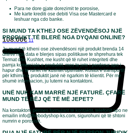
Para ne dore gjate dorezimit te porosise,
Me karte krediti ose debiti Visa ose Mastercard e
leshuar nga cdo banke.
SI MUND TA KTHEJ OSE ZËVENDËSOJ NJË
PRODUKT TË BLERË NGA DYQANI ONLINE?
108.00
€
11
Ju mund të ktheni ose zëvendësoni një produkt brenda 14
ditëve nga data e blerjes sipas politikave te shprehura tek
Termat dhe Kushtet, me kusht që të ruhet integriteti dhe
pamja komerciale e produktit, mos te jete i perdorur apo i
hapur dhe te ruhet ne kushtet optimale. Kostot e transportit
për kthimin e produktit janë në ngarkim të klientit. Për më
shumë informacion, ju lutemi na kontaktoni.
UNË NUK KAM MARRË NJË FATURË. ÇFARË
MUND TË BËJ QË TË MË JEPET?
Na kontaktoni përmes formularit të kontaktit, telefonit apo ne
emailin
info@thebodyshop-ks.com
, sigurohuni që të shtoni
numrin e porosisë.
DUA NJË FATURË PËR NJË PERSON JURIDIK