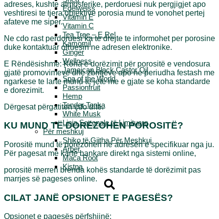
adreses, kushte atmosferike, perdoruesi nuk pergjigjet apo
Edelweiss
veshtiresi te tjera objektive porosia mund te vonohet pertej
Vitamin E
afateve me siper.
Vitamin C
Tea Tree – E Re!
Ne cdo rast perdoruesi ka te drejte te informohet per porosine
Kamomil
duke kontaktuar ofruesin ne adresen elektronike.
Ginger
Wellness
E Rëndësishme: Koha e dorëzimit për porositë e vendosura
Jamaican Black Castor Oil
gjatë promovimeve dhe zbritjeve apo ne periudha festash me
Spa of the World
ngarkese te larte mund te jete me e gjate se koha standarde
Passionfruit
e dorezimit.
Hemp
Tender Tonka
Dërgesat përgatiten çdo ditë.
White Musk
Linja Sezonale të Limituara
KU MUND TË DORËZOHEN POROSITË?
Për meshkuj
Shiko të Gjitha Për Meshkuj
Porositë mund të dorëzohen në adresën e specifikuar nga ju.
Arber
Për pagesat me karte bankare direkt nga sistemi online,
Maca Root
Kistna
porositë merren brenda kohës standarde të dorëzimit pas
marrjes së pageses online.
CILAT JANË OPSIONET E PAGESËS?
Opsionet e pagesës përfshijnë: