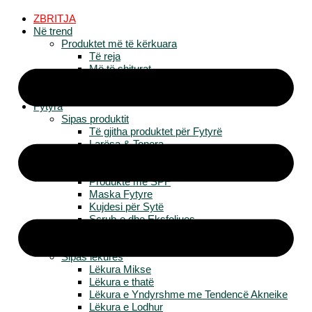
ZBRITJA
Në trend
Produktet më të kërkuara
Të reja
Më të shiturat
Më të vlerësuarat
Edicion special
Fytyra
Sipas produktit
Të gjitha produktet për Fytyrë
Larësa & Tonera
Serume & Esenca
Hidratues
Produkte me SPF
Maska Fytyre
Kujdesi për Sytë
Scrub-e dhe Eksfoliues
Kujdesi për Buzët
Kujdesi i Natës
Sipas lëkurës
Lëkura Mikse
Lëkura e thatë
Lëkura e Yndyrshme me Tendencë Akneike
Lëkura e Lodhur