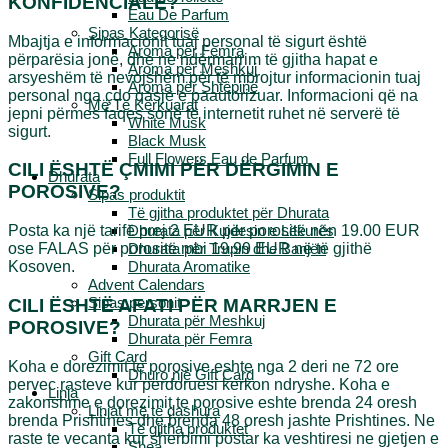
KONFIDENCIALE?
Eau De Parfum
Sipas Kategorisë
Mbajtja e informacionit tuaj personal të sigurt është
Aroma për Femra
përparësia jonë, dhe ne ndërmarrim të gjitha hapat e
Aroma për Meshkuj
arsyeshëm të nevojshëm për të mbrojtur informacionin tuaj
Aroma për Shtëpinë
personal nga çdo qasje e paautorizuar. Informacioni që na
Më Të Kërkuarat
jepni përmes faqes sonë të internetit ruhet në serverë të
White Musk
sigurt.
Black Musk
Full Flowers Eau de Parfum
CILI ËSHTË ÇMIMI PËR DËRGIMIN E
Dhurata
POROSIVE?
Sipas produktit
Të gjitha produktet për Dhurata
Dhurata për Kujdesin e Lëkurës
Posta ka nj
ë
tarifë prej 2 EUR për porositë nën 19.00 EUR
Dhurata për Trupin dhe Banjën
ose FALAS për porositë mbi 19.99 EUR në të gjithë
Dhurata Aromatike
Kosoven.
Advent Calendars
Sipas personit
CILI ËSHTË AFATI PËR MARRJEN E
Dhurata për Meshkuj
POROSIVE?
Dhurata për Femra
Gift Card
Koha e dorezimit te porosive eshte nga 2 deri ne 72 ore
Dhuro një Gift Card
pervec rasteve kur perdoruesi kerkon ndryshe. Koha e
Linja
zakonshme e dorezimit te porosive eshte brenda 24 oresh
Linjat më të dashura
brenda Prishtines dhe brenda 48 oresh jashte Prishtines. Ne
Të gjitha produktet
raste te vecanta kur sherbimi postar ka veshtiresi ne gjetjen e
Shea