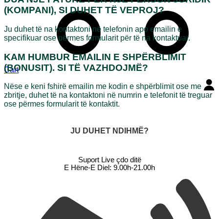
(KOMPANI), SI DUHET TË VEPROJ?
Ju duhet të na kontaktoni në telefonin apo emailin e
specifikuar ose përmes formularit për të na kontaktuar.
KAM HUMBUR EMAILIN E SHPËRBLIMIT
(BONUSIT). SI TË VAZHDOJMË?
Cart
Nëse e keni fshirë emailin me kodin e shpërblimit ose me
zbritje, duhet të na kontaktoni në numrin e telefonit të treguar
ose përmes formularit të kontaktit.
JU DUHET NDIHMË?
Suport Live çdo ditë
E Hëne-E Diel: 9.00h-21.00h