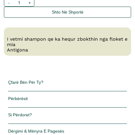
-
+
Shto Në Shportë
I vetmi shampon qe ka hequr zbokthin nga floket e
mia
Antigona
Çfarë Bën Për Ty?
Përbërësit
Si Përdoret?
Dërgimi & Mënyra E Pagesës