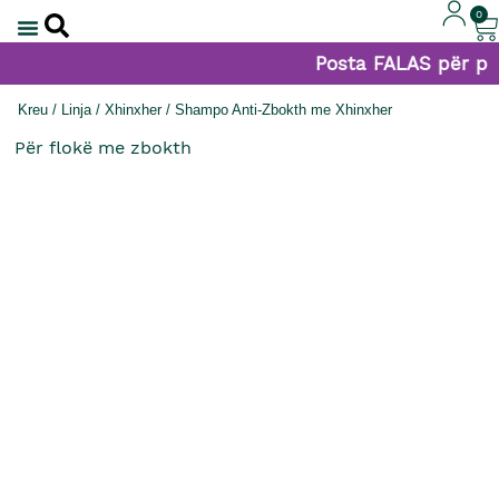
0
Posta FALAS për poro
Kreu
/
Linja
/
Xhinxher
/ Shampo Anti-Zbokth me Xhinxher
Për flokë me zbokth