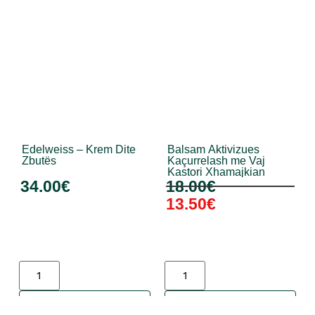
Edelweiss – Krem Dite
Balsam Aktivizues
Zbutës
Kaçurrelash me Vaj
Kastori Xhamajkian
34.00
€
18.00
€
13.50
€
Shto në shportë
Shto në shportë