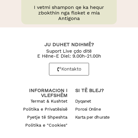
I vetmi shampon qe ka hequr
zbokthin nga floket e mia
Antigona
JU DUHET NDIHMË?
Suport Live çdo ditë
E Hëne-E Diel: 9.00h-21.00h
Kontakto
INFORMACION I
SI TË BLEJ?
VLEFSHËM
Termat & Kushtet
Dyqanet
Politika e Privatësisë
Porosi Online
Pyetje të Shpeshta
Karta per dhurate
Politika e "Cookies"