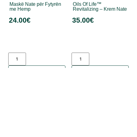
Maskë Nate për Fytyrën
Oils Of Life™
me Hemp
Revitalizing – Krem Nate
24.00
€
35.00
€
Shto në shportë
Shto në shportë