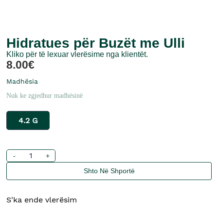
Hidratues për Buzët me Ulli
Kliko për të lexuar vlerësime nga klientët.
8.00
€
Madhësia
Nuk ke zgjedhur madhësinë
4.2 G
-
+
Shto Në Shportë
S'ka ende vlerësim