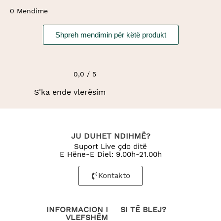
0 Mendime
Shpreh mendimin për këtë produkt
0,0 / 5
S'ka ende vlerësim
JU DUHET NDIHMË?
Suport Live çdo ditë
E Hëne-E Diel: 9.00h-21.00h
Kontakto
INFORMACION I
SI TË BLEJ?
VLEFSHËM