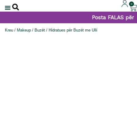
0
Posta FALAS për po
Kreu
/
Makeup
/
Buzët
/ Hidratues për Buzët me Ulli