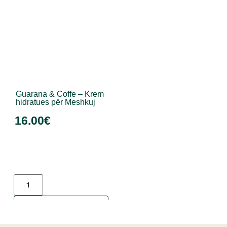
Guarana & Coffe – Krem
hidratues për Meshkuj
16.00
€
Shto në shportë