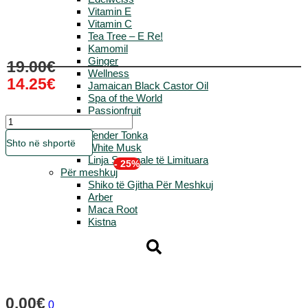
Vitamin E
Vitamin C
Tea Tree – E Re!
Kamomil
Ginger
Çmimi
Çmimi
19.00
€
origjinal
i
Wellness
14.25
€
qe:
tanishëm
Jamaican Black Castor Oil
19.00€.
është:
Spa of the World
14.25€.
Passionfruit
Sasia
Hemp
Ky
Tender Tonka
Shto në shportë
produkt
White Musk
ka
Linja Sezonale të Limituara
- 25%
disa
Për meshkuj
variante.
Shiko të Gjitha Për Meshkuj
Mundësitë
Arber
mund
Maca Root
të
Kistna
zgjidhen
te
faqja
e
produktit
0.00
€
0