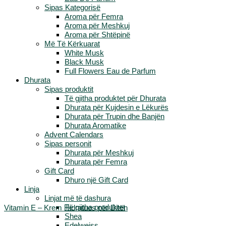
Sipas Kategorisë
Aroma për Femra
Aroma për Meshkuj
Aroma për Shtëpinë
Më Të Kërkuarat
White Musk
Black Musk
Full Flowers Eau de Parfum
Dhurata
Sipas produktit
Të gjitha produktet për Dhurata
Dhurata për Kujdesin e Lëkurës
Dhurata për Trupin dhe Banjën
Dhurata Aromatike
Advent Calendars
Sipas personit
Dhurata për Meshkuj
Dhurata për Femra
Gift Card
Dhuro një Gift Card
Linja
Linjat më të dashura
Të gjitha produktet
Vitamin E – Krem Hidratues për Ditën
Shea
Edelweiss