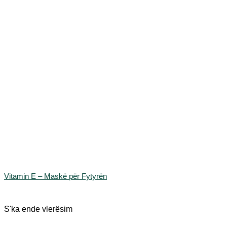
te
faqja
e
produktit
Vitamin E – Maskë për Fytyrën
S'ka ende vlerësim