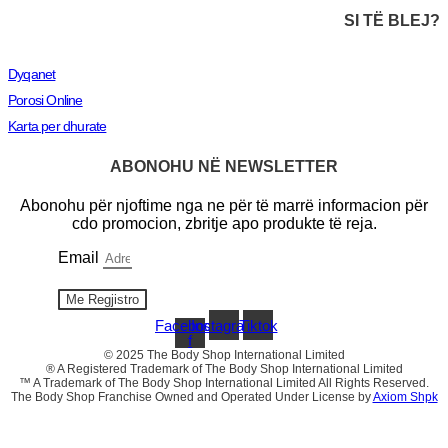
SI TË BLEJ?
Dyqanet
Porosi Online
Karta per dhurate
ABONOHU NË NEWSLETTER
Abonohu për njoftime nga ne për të marrë informacion për
cdo promocion, zbritje apo produkte të reja.
Email
Me Regjistro
Facebook-
Instagram
Tiktok
f
© 2025 The Body Shop International Limited
® A Registered Trademark of The Body Shop International Limited
™ A Trademark of The Body Shop International Limited All Rights Reserved.
The Body Shop Franchise Owned and Operated Under License by
Axiom Shpk