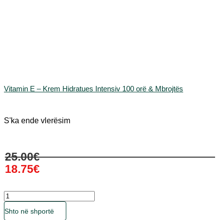
Vitamin E – Krem Hidratues Intensiv 100 orë & Mbrojtës
S'ka ende vlerësim
Çmimi
Çmimi
25.00
€
origjinal
i
18.75
€
qe:
tanishëm
25.00€.
është:
18.75€.
Sasia
Ky
Shto në shportë
produkt