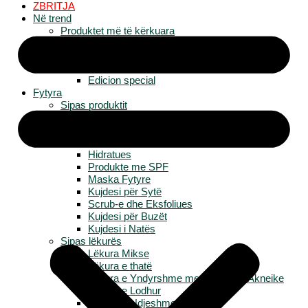
ZBRITJA
Në trend
Produktet më të kërkuara
Të reja
Më të shiturat
Më të vlerësuarat
Edicion special
Fytyra
Sipas produktit
Të gjitha produktet për Fytyrë
Larësa & Tonera
Serume & Esenca
Hidratues
Produkte me SPF
Maska Fytyre
Kujdesi për Sytë
Scrub-e dhe Eksfoliues
Kujdesi për Buzët
Kujdesi i Natës
Sipas lëkurës
Lëkura Mikse
Lëkura e thatë
Lëkura e Yndyrshme me Tendencë Akneike
Lëkura e Lodhur
Lëkura e Ndjeshme