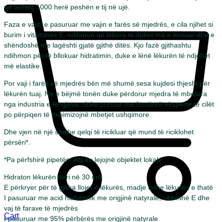
që tërheq 1000 herë peshën e tij në ujë.
Faza e vajit, e pasuruar me vajin e farës së mjedrës, e cila njihet si
burim i vitaminës E, ndihmon që lëkura të duket më e lëmuar dhe e
shëndoshë me lagështi gjatë gjithë ditës. Kjo fazë gjithashtu
ndihmon për të bllokuar hidratimin, duke e lënë lëkurën të ndjehet
më elastike.
Por vaji i farës së mjedrës bën më shumë sesa kujdesi thjesht për
lëkurën tuaj. Ne e bëjmë tonën duke përdorur mjedra të mbetura
nga industria e lëngjeve, duke punuar me furnitorë ekspertë të cilët
po përpiqen të minimizojnë mbetjet ushqimore.
Dhe vjen në një shishe qelqi të ricikluar që mund të riciklohet
përsëri*.
*Pa përfshirë pipetën. Aty ku lejojnë objektet lokale.
Hidraton lëkurën deri në 30 orë
E përkryer për të gjitha llojet e lëkurës, madje edhe lëkurën e thatë
I pasuruar me acid hialuronik me origjinë natyrale, vitaminë E dhe
vaj të farave të mjedrës
Cart
I pasuruar me 95% përbërës me origjinë natyrale