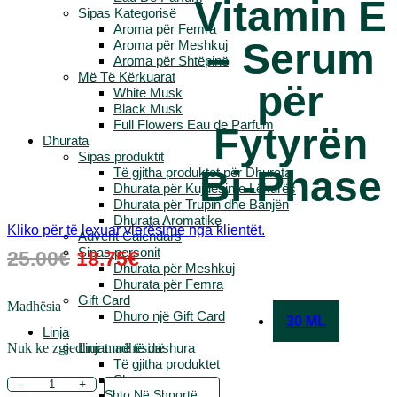
Vitamin E
Sipas Kategorisë
Aroma për Femra
– Serum
Aroma për Meshkuj
Aroma për Shtëpinë
Më Të Kërkuarat
për
White Musk
Black Musk
Full Flowers Eau de Parfum
Fytyrën
Dhurata
Sipas produktit
Bi-Phase
Të gjitha produktet për Dhurata
Dhurata për Kujdesin e Lëkurës
Dhurata për Trupin dhe Banjën
Dhurata Aromatike
Kliko për të lexuar vlerësime nga klientët.
Advent Calendars
Çmimi
Çmimi
Sipas personit
25.00
€
18.75
€
Dhurata për Meshkuj
Origjinal
I
Dhurata për Femra
Qe:
Tanishëm
Gift Card
Madhësia
Dhuro një Gift Card
30 ML
25.00€.
Është:
Linja
Nuk ke zgjedhur madhësinë
18.75€.
Linjat më të dashura
Të gjitha produktet
Shea
Sasi
-
+
Shto Në Shportë
Edelweiss