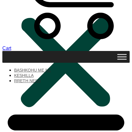
Cart
BASHKOHU ME NE
KESHILLA
RRETH NESH