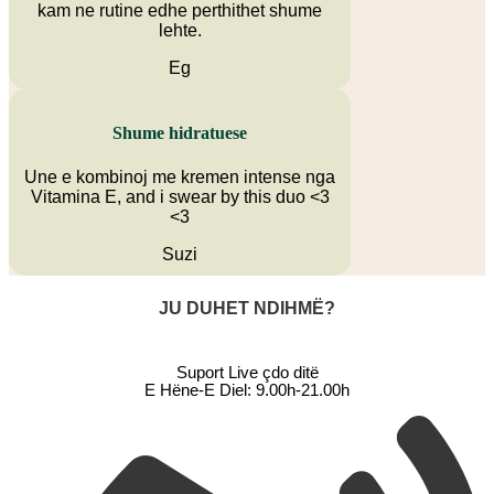
kam ne rutine edhe perthithet shume
lehte.
Eg
Shume hidratuese
Une e kombinoj me kremen intense nga
Vitamina E, and i swear by this duo <3
<3
Suzi
JU DUHET NDIHMË?
Suport Live çdo ditë
E Hëne-E Diel: 9.00h-21.00h