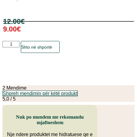
Çmimi
Çmimi
12.00
€
origjinal
i
qe:
tanishëm
9.00
€
12.00€.
është:
9.00€.
Sasia
Ky
Shto në shportë
produkt
ka
disa
variante.
Mundësitë
mund
të
zgjidhen
2 Mendime
te
Shpreh mendimin për këtë produkt
faqja
5,0 / 5
e
produktit
Nuk po mundem me rekomandu
mjaftueshem
Nje ndere produktet me hidratuese qe e