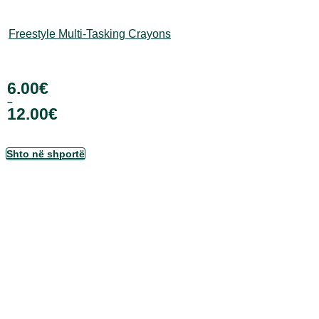
Freestyle Multi-Tasking Crayons
6.00
€
–
12.00
€
Ky
Shto në shportë
produkt
ka
disa
variante.
Mundësitë
mund
të
zgjidhen
te
faqja
e
produktit