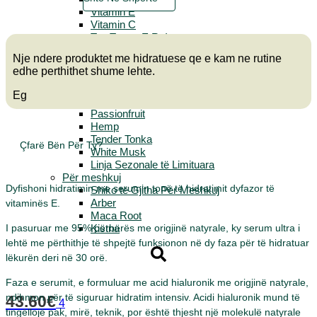
Vitamin
Vitamin E
E
Vitamin C
-
Tea Tree – E Re!
Serum
Kamomil
për
Nje ndere produktet me hidratuese qe e kam ne rutine
Ginger
Fytyrën
edhe perthithet shume lehte.
Wellness
Bi-
Jamaican Black Castor Oil
Phase
Eg
Spa of the World
Passionfruit
Hemp
Tender Tonka
Çfarë Bën Për Ty?
White Musk
Linja Sezonale të Limituara
Për meshkuj
Dyfishoni hidratimin me serumin tonë të hidratimit dyfazor të
Shiko të Gjitha Për Meshkuj
Arber
vitaminës E.
Maca Root
Kistna
I pasuruar me 95% përbërës me origjinë natyrale, ky serum ultra i
lehtë me përthithje të shpejtë funksionon në dy faza për të hidratuar
lëkurën deri në 30 orë.
Faza e serumit, e formuluar me acid hialuronik me origjinë natyrale,
ndihmon për të siguruar hidratim intensiv. Acidi hialuronik mund të
43.60
€
4
tingëllojë pak, mirë, teknik, por është thjesht një molekulë natyrale