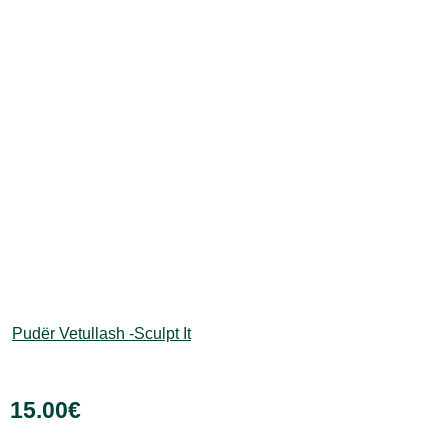
mund
të
zgjidhen
te
faqja
e
produktit
Pudër Vetullash -Sculpt It
15.00
€