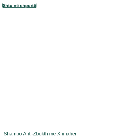
Ky
Shto në shportë
produkt
ka
disa
variante.
Mundësitë
mund
të
zgjidhen
te
faqja
e
produktit
Shampo Anti-Zbokth me Xhinxher