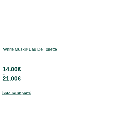
White Musk® Eau De Toilette
14.00
€
–
21.00
€
Ky
Shto në shportë
produkt
ka
disa
variante.
Mundësitë