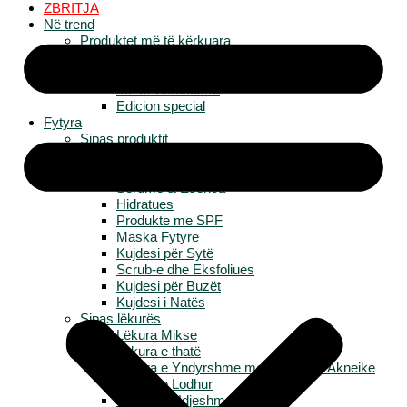
ZBRITJA
Në trend
Produktet më të kërkuara
Të reja
Më të shiturat
Më të vlerësuarat
Edicion special
Fytyra
Sipas produktit
Të gjitha produktet për Fytyrë
Larësa & Tonera
Serume & Esenca
Hidratues
Produkte me SPF
Maska Fytyre
Kujdesi për Sytë
Scrub-e dhe Eksfoliues
Kujdesi për Buzët
Kujdesi i Natës
Sipas lëkurës
Lëkura Mikse
Lëkura e thatë
Lëkura e Yndyrshme me Tendencë Akneike
Lëkura e Lodhur
Lëkura e Ndjeshme