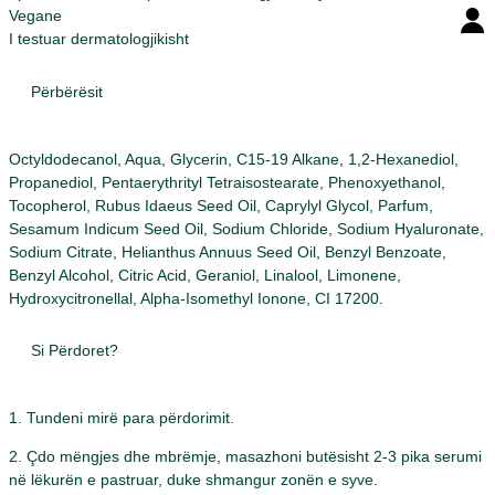
Vegane
I testuar dermatologjikisht
Përbërësit
Octyldodecanol, Aqua, Glycerin, C15-19 Alkane, 1,2-Hexanediol,
Propanediol, Pentaerythrityl Tetraisostearate, Phenoxyethanol,
Tocopherol, Rubus Idaeus Seed Oil, Caprylyl Glycol, Parfum,
Sesamum Indicum Seed Oil, Sodium Chloride, Sodium Hyaluronate,
Sodium Citrate, Helianthus Annuus Seed Oil, Benzyl Benzoate,
Benzyl Alcohol, Citric Acid, Geraniol, Linalool, Limonene,
Hydroxycitronellal, Alpha-Isomethyl Ionone, CI 17200.
Si Përdoret?
1. Tundeni mirë para përdorimit.
2. Çdo mëngjes dhe mbrëmje, masazhoni butësisht 2-3 pika serumi
në lëkurën e pastruar, duke shmangur zonën e syve.