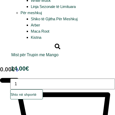
White Musk
Linja Sezonale të Limituara
Për meshkuj
Shiko të Gjitha Për Meshkuj
Arber
Maca Root
Kistna
Mist për Trupin me Mango
14.00
€
0.00
€
0
Sasia
Ky
Shto në shportë
produkt
ka
disa