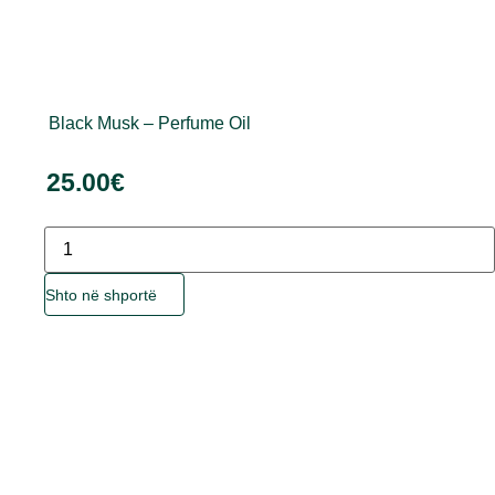
Black Musk – Perfume Oil
25.00
€
Sasia
Ky
Shto në shportë
produkt
ka
disa
variante.
Mundësitë
mund
të