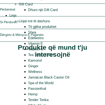
Gift Card
Përbërësit
Dhuro një Gift Card
Linja
Linjat më të dashura
Si Përdoret?
Të gjitha produktet
Shea
Dërgimi & Mënyra E Pagesës
Edelweiss
Vitamin E
Produkte që mund t'ju
Vitamin C
interesojnë
Tea Tree – E Re!
Kamomil
Ginger
Wellness
Jamaican Black Castor Oil
Spa of the World
Passionfruit
Hemp
Tender Tonka