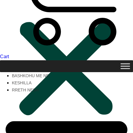
Cart
BASHKOHU ME NE
KESHILLA
RRETH NESH