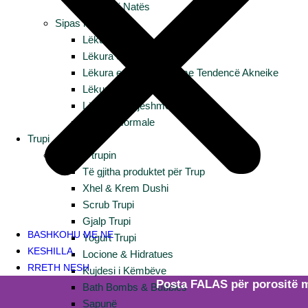
Kujdesi i Natës
Sipas lëkurës
Lëkura Mikse
Lëkura e thatë
Lëkura e Yndyrshme me Tendencë Akneike
Lëkura e Lodhur
Lëkura e Ndjeshme
Lëkura Normale
Trupi
Blej për trupin
Të gjitha produktet për Trup
Xhel & Krem Dushi
Scrub Trupi
Gjalp Trupi
BASHKOHU ME NE
Yogurt Trupi
KESHILLA
Locione & Hidratues
RRETH NESH
Kujdesi i Këmbëve
Posta FALAS për porositë mbi 29,9
Bath Bombs & Bubbles
Sapunë