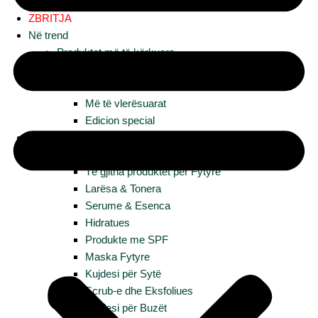
ZBRITJA
Në trend
Produktet më të kërkuara
Të reja
Më të shiturat
Më të vlerësuarat
Edicion special
Fytyra
Sipas produktit
Të gjitha produktet për Fytyrë
Larësa & Tonera
Serume & Esenca
Hidratues
Produkte me SPF
Maska Fytyre
Kujdesi për Sytë
Scrub-e dhe Eksfoliues
Kujdesi për Buzët