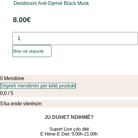
Deodorant Anti-Djersë Black Musk
8.00
€
Sasia
Ky
Shto në shportë
produkt
ka
disa
variante.
0 Mendime
Mundësitë
Shpreh mendimin për këtë produkt
mund
0,0 / 5
të
S'ka ende vlerësim
zgjidhen
te
JU DUHET NDIHMË?
faqja
Suport Live çdo ditë
e
E Hëne-E Diel: 9.00h-21.00h
produktit