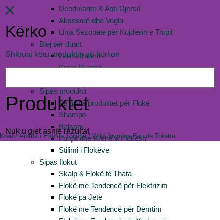
Deodorante & Anti-Djersë
Aksesorë dhe Vegla
Kërko
Linja Sezonale për Kujdesin e Trupit
Blej për duart
Shkruaj këtu produktin që kërkon
Larës Duarsh
Krem Duarsh
Flokët
Sipas produktit
Produktet
Të gjitha produktet për Flokë
Shampo
Balsam
Nuk u gjet asnje rezultat
Kreu
/
Aroma
/
Eau de Toilette
/ Wild Jasmine Eau de Toilette
Furça dhe Krëhëra Flokësh
Stilimi i Flokëve
Sipas flokut
Skalp & Flokë të Thata
Flokë me Tendencë për Elektrizim
Flokë pa Jetë
Flokë me Tendencë për Dëmtim