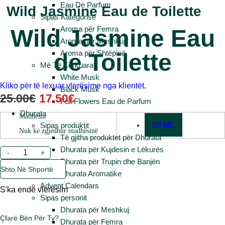
Eau De Parfum
Wild Jasmine Eau de Toilette
Sipas Kategorisë
Aroma për Femra
Wild Jasmine Eau
Aroma për Meshkuj
Aroma për Shtëpinë
de Toilette
Më Të Kërkuarat
White Musk
Kliko për të lexuar vlerësime nga klientët.
Black Musk
Çmimi
Çmimi
25.00
€
17.50
€
Full Flowers Eau de Parfum
Origjinal
I
Dhurata
Madhësia
Qe:
Tanishëm
50 ML
Sipas produktit
Nuk ke zgjedhur madhësinë
25.00€.
Është:
Të gjitha produktet për Dhurata
17.50€.
Dhurata për Kujdesin e Lëkurës
Sasi
-
+
Wild
Dhurata për Trupin dhe Banjën
Jasmine
Shto Në Shportë
Dhurata Aromatike
Eau
de
Advent Calendars
S'ka ende vlerësim
Toilette
Sipas personit
Dhurata për Meshkuj
Çfarë Bën Për Ty?
Dhurata për Femra