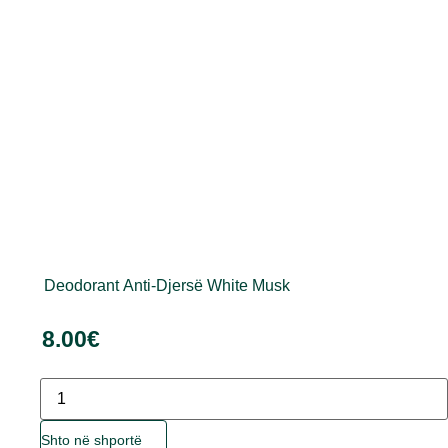
zgjidhen
te
faqja
e
produktit
Deodorant Anti-Djersë White Musk
8.00
€
Sasia
Ky
Shto në shportë