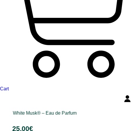
variante.
Mundësitë
mund
të
zgjidhen
te
faqja
e
produktit
Cart
White Musk® – Eau de Parfum
25.00
€