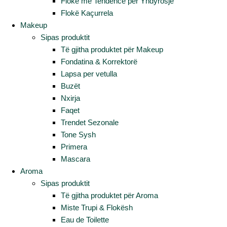
Flokë me Tendencë për Yndyrosje
Flokë Kaçurrela
Makeup
Sipas produktit
Të gjitha produktet për Makeup
Fondatina & Korrektorë
Lapsa per vetulla
Buzët
Nxirja
Faqet
Trendet Sezonale
Tone Sysh
Primera
Mascara
Aroma
Sipas produktit
Të gjitha produktet për Aroma
Miste Trupi & Flokësh
Eau de Toilette