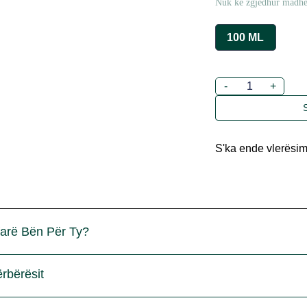
Nuk ke zgjedhur madhë
100 ML
-
+
S'ka ende vlerësi
arë Bën Për Ty?
rbërësit