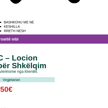
BASHKOHU ME NE
KESHILLA
RRETH NESH
bi 29,99 EUR!
C – Locion
për Shkëlqim
 vlerësime nga klientët.
Vegjetarian
.50
€