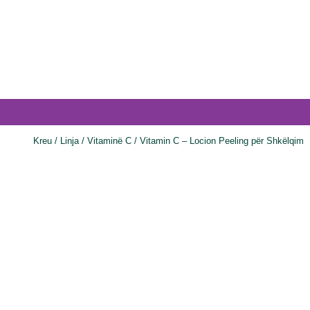
Kreu
/
Linja
/
Vitaminë C
/ Vitamin C – Locion Peeling për Shkëlqim