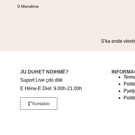
0 Mendime
S'ka ende vlerë
JU DUHET NDIHMË?
INFORMA
Terma
Suport Live çdo ditë
Polit
E Hëne-E Diel: 9.00h-21.00h
Pyetj
Polit
Kontakto