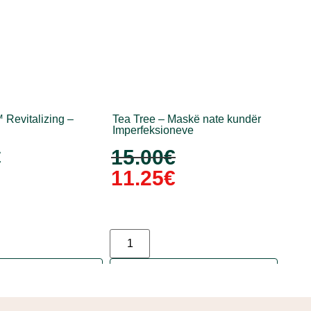
™ Revitalizing –
Tea Tree – Maskë nate kundër
Imperfeksioneve
€
15.00
€
11.25
€
o në shportë
Shto në shportë