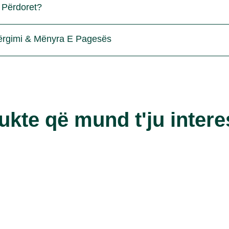
 Përdoret?
ërgimi & Mënyra E Pagesës
ukte që mund t'ju intere