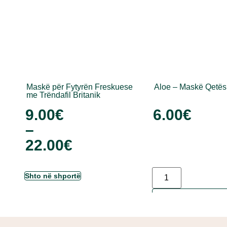
Maskë për Fytyrën Freskuese
Aloe – Maskë Qetë
me Trëndafil Britanik
9.00
€
6.00
€
–
22.00
€
Shto në shportë
Shto në shp