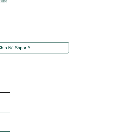
sinë
Shto Në Shportë
m