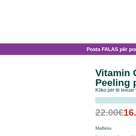
Posta FALAS për porositë m
Vitamin 
Peeling 
Kliko për të lexuar
22.00
€
16
Madhësia