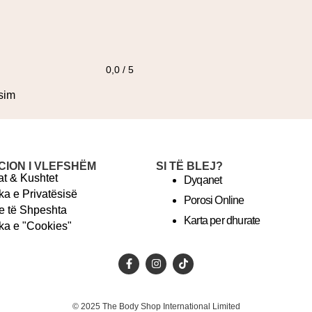
0,0 / 5
sim
CION I VLEFSHËM
SI TË BLEJ?
t & Kushtet
Dyqanet
ika e Privatësisë
Porosi Online
e të Shpeshta
Karta per dhurate
ika e "Cookies"
© 2025 The Body Shop International Limited