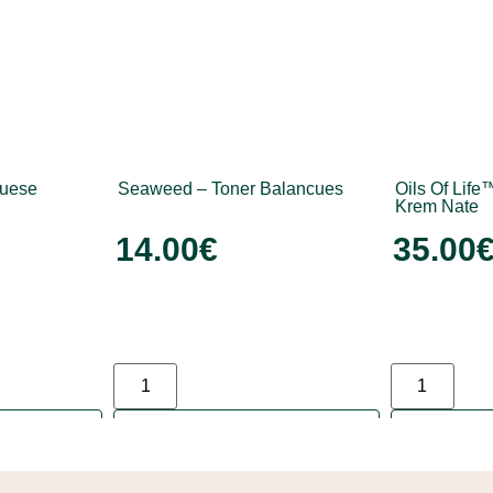
suese
Seaweed – Toner Balancues
Oils Of Life
Krem Nate
14.00
€
35.00
ortë
Shto në shportë
Sht