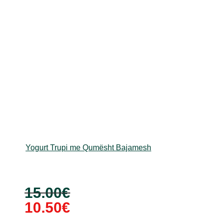
Yogurt Trupi me Qumësht Bajamesh
Çmimi
Çmimi
15.00
€
origjinal
i
10.50
€