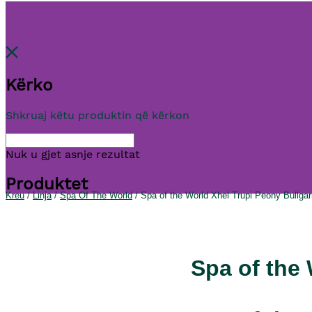
Kërko
Shkruaj këtu produktin që kërkon
Nuk u gjet asnje rezultat
Produktet
Kreu
/
Linja
/
Spa Of The World
/ Spa of the World Xhel Trupi Peony Bullgar
Spa of the 