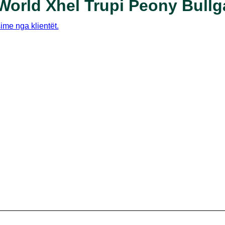
World Xhel Trupi Peony Bullg
sime nga klientët.