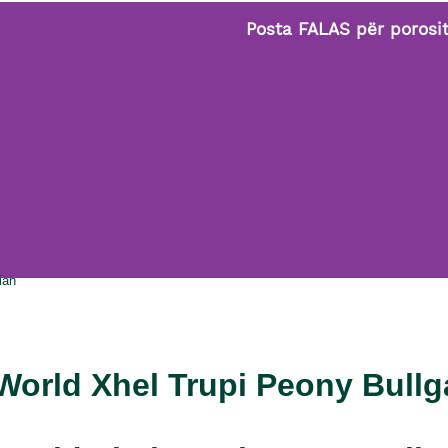
Posta FALAS për porositë mbi 2
ian
World Xhel Trupi Peony Bullg