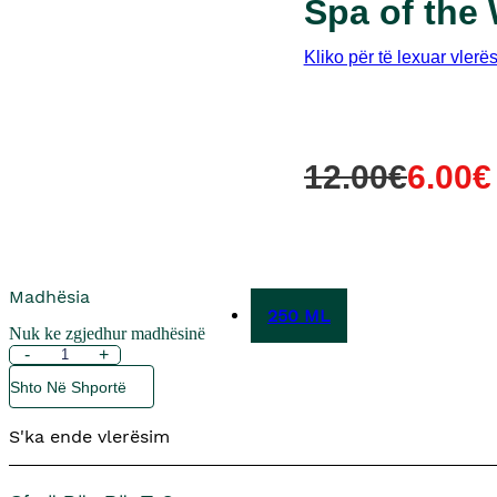
Spa of the 
Kliko për të lexuar vlerë
Çmimi
Çmimi
12.00
€
6.00
€
Origjinal
I
Qe:
Tanishëm
12.00€.
Është:
Madhësia
6.00€.
250 ML
Nuk ke zgjedhur madhësinë
Sasi
-
+
Spa
Shto Në Shportë
of
the
S'ka ende vlerësim
World
Xhel
Trupi