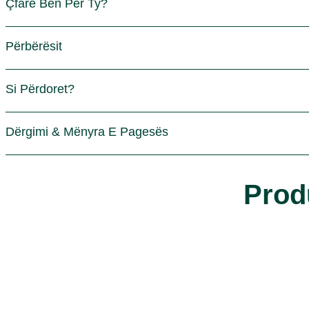
Çfarë Bën Për Ty?
Peony
Bullgarian
Përbërësit
Si Përdoret?
Dërgimi & Mënyra E Pagesës
Prod