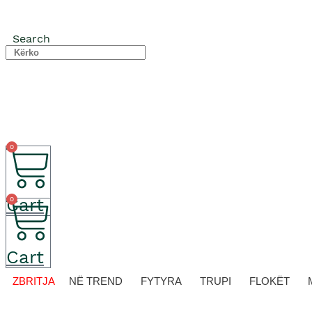
Search
0
Cart
0
Cart
ZBRITJA
NË TREND
FYTYRA
TRUPI
FLOKËT