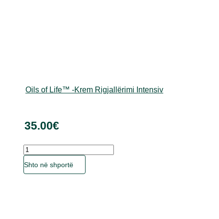
Oils of Life™ -Krem Rigjallërimi Intensiv
35.00
€
Sasia
Ky
Shto në shportë
produkt
ka
disa
variante.
Mundësitë
mund