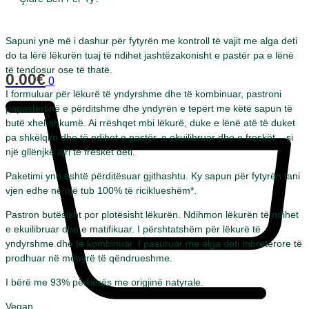
Sapuni ynë më i dashur për fytyrën me kontroll të vajit me alga deti
do ta lërë lëkurën tuaj të ndihet jashtëzakonisht e pastër pa e lënë
të tendosur ose të thatë.
0.00
€
0
I formuluar për lëkurë të yndyrshme dhe të kombinuar, pastroni
papastërtinë e përditshme dhe yndyrën e tepërt me këtë sapun të
butë xhel-shkumë. Ai rrëshqet mbi lëkurë, duke e lënë atë të duket
pa shkëlqim dhe të ndihet e pastër, e ekuilibruar dhe e freskët – si
një gllënjkë ajri të freskët deti.
Paketimi ynë është përditësuar gjithashtu. Ky sapun për fytyrën tani
vjen edhe në një tub 100% të riciklueshëm*.
Pastron butësisht por plotësisht lëkurën. Ndihmon lëkurën të ndihet
e ekuilibruar dhe e matifikuar. I përshtatshëm për lëkurë të
yndyrshme dhe të kombinuar. I pasuruar me alga deti mbretërore të
prodhuar në mënyrë të qëndrueshme.
I bërë me 93% përbërës me origjinë natyrale.
Vegan.