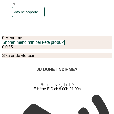
Sasia
Ky
Shto në shportë
produkt
ka
disa
variante.
Mundësitë
mund
0 Mendime
të
Shpreh mendimin për këtë produkt
zgjidhen
0,0 / 5
te
faqja
S'ka ende vlerësim
e
produktit
JU DUHET NDIHMË?
Suport Live çdo ditë
E Hëne-E Diel: 9.00h-21.00h