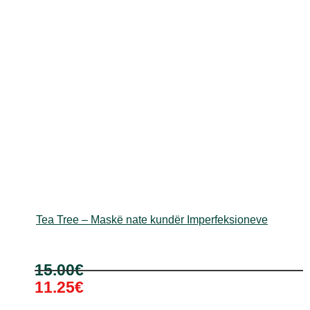
të
zgjidhen
te
faqja
e
produktit
Tea Tree – Maskë nate kundër Imperfeksioneve
Çmimi
Çmimi
15.00
€
origjinal
i
qe:
tanishëm
11.25
€
15.00€.
është:
11.25€.