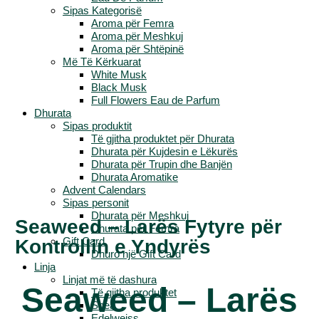
Sipas Kategorisë
Aroma për Femra
Aroma për Meshkuj
Aroma për Shtëpinë
Më Të Kërkuarat
White Musk
Black Musk
Full Flowers Eau de Parfum
Dhurata
Sipas produktit
Të gjitha produktet për Dhurata
Dhurata për Kujdesin e Lëkurës
Dhurata për Trupin dhe Banjën
Dhurata Aromatike
Advent Calendars
Sipas personit
Dhurata për Meshkuj
Seaweed – Larës Fytyre për
Dhurata për Femra
Gift Card
Kontrollin e Yndyrës
Dhuro një Gift Card
Linja
Linjat më të dashura
Seaweed – Larës
Të gjitha produktet
Shea
Edelweiss