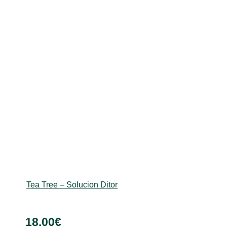
Mundësitë
mund
të
zgjidhen
te
faqja
e
produktit
Tea Tree – Solucion Ditor
18.00
€