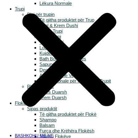
Lëkura Normale
Trupi
Blej për trupin
Të gjitha produktet për Trup
Xhel & Krem Dushi
Scrub Trupi
Gjalp Trupi
Yogurt Trupi
Locione & Hidratues
Kujdesi i Këmbëve
Bath Bombs & Bubbles
Sapunë
Deodorante & Anti-Djersë
Aksesorë dhe Vegla
Linja Sezonale për Kujdesin e Trupit
Blej për duart
Larës Duarsh
Krem Duarsh
Flokët
Sipas produktit
Të gjitha produktet për Flokë
Shampo
Balsam
Furça dhe Krëhëra Flokësh
BASHKOHU ME NE
Stilimi i Flokëve