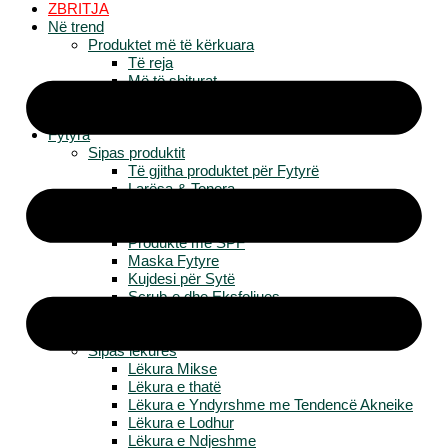
ZBRITJA
Në trend
Produktet më të kërkuara
Të reja
Më të shiturat
Më të vlerësuarat
Edicion special
Fytyra
Sipas produktit
Të gjitha produktet për Fytyrë
Larësa & Tonera
Serume & Esenca
Hidratues
Produkte me SPF
Maska Fytyre
Kujdesi për Sytë
Scrub-e dhe Eksfoliues
Kujdesi për Buzët
Kujdesi i Natës
Sipas lëkurës
Lëkura Mikse
Lëkura e thatë
Lëkura e Yndyrshme me Tendencë Akneike
Lëkura e Lodhur
Lëkura e Ndjeshme