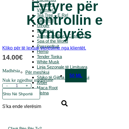
Fytyre për
Vitamin E
Vitamin C
Kontrollin e
Tea Tree – E Re!
Kamomil
Ginger
Yndyrës
Wellness
Jamaican Black Castor Oil
Spa of the World
Passionfruit
Kliko për të lexuar vlerësime nga klientët.
Hemp
14.00
€
Tender Tonka
White Musk
Linja Sezonale të Limituara
Madhësia
Për meshkuj
50 ML
Shiko të Gjitha Për Meshkuj
Nuk ke zgjedhur madhësinë
Arber
Sasi
-
+
Maca Root
Seaweed
Kistna
Shto Në Shportë
-
Larës
Fytyre
S'ka ende vlerësim
për
Kontrollin
e
Yndyrës
Çfarë Bën Për Ty?