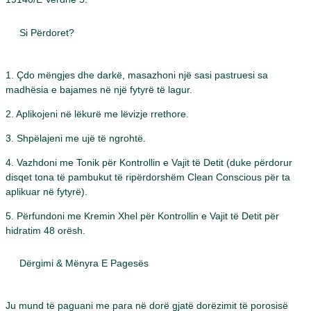
Si Përdoret?
1. Çdo mëngjes dhe darkë, masazhoni një sasi pastruesi sa
madhësia e bajames në një fytyrë të lagur.
2. Aplikojeni në lëkurë me lëvizje rrethore.
3. Shpëlajeni me ujë të ngrohtë.
4. Vazhdoni me Tonik për Kontrollin e Vajit të Detit (duke përdorur
disqet tona të pambukut të ripërdorshëm Clean Conscious për ta
aplikuar në fytyrë).
5. Përfundoni me Kremin Xhel për Kontrollin e Vajit të Detit për
hidratim 48 orësh.
Dërgimi & Mënyra E Pagesës
Ju mund të paguani me para në dorë gjatë dorëzimit të porosisë