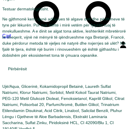
Testuar dermatologjikisht.
Ne gjithmonë kemi qenë adhurues të algave deti dhe përfitimeve të
tyre për lëkurën. Por nuk është i mirë vetëm për fytyrën tuaj të
mrekullueshme. A e dinit se algat tona aktive, leshterikët mbretërorë
Cart
të sheqerit, vijnë në mënyrë të qëndrueshme nga Bretanjë, Francë,
duke përdorur metoda të vjeljes në natyrë dhe nxjerrjes së ulët? Me
fjalë të tjera, është një burim i rinovueshëm që është gjithashtu i
dobishëm për ekosistemet tona të çmuara oqeanike.
Përbërësit
Ujë/Aqua, Glicerinë, Kokamidopropil Betainë, Laureth Sulfat
Natriumi, Klorur Natriumi, Sorbitol, Metil Kokoil Taurat Natriumi,
PEG-120 Metil Glukozë Dioleat, Fenoksietanol, Kaprilil Glikol, Citrat
Natriumi, Polisorbat 20, Parfum/Aromë, Butilen Glikol, Trinatrium
Etilendiamin Disukinat, Acid Citrik, Linalool, Salicilat Benzili, Pluhur
Lëngu i Gjetheve të Aloe Barbadensis, Ekstrakt Laminaria
Saccharina, Sulfat Zinku, Piridoksinë HCL, CI 42090/Blu 1, CI
19140/E Verdhë 5.