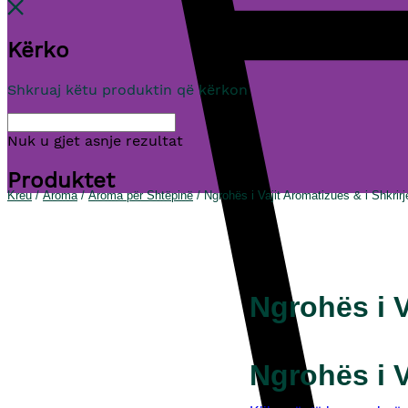
Kërko
Shkruaj këtu produktin që kërkon
Nuk u gjet asnje rezultat
Produktet
Kreu
/
Aroma
/
Aroma për Shtëpinë
/ Ngrohës i Vajit Aromatizues & i Shkrirj
Ngrohës i V
Ngrohës i V