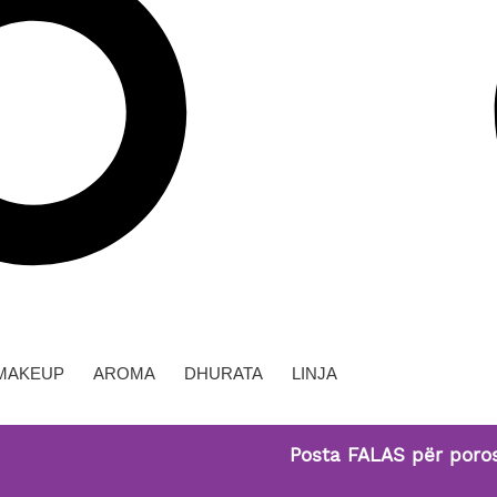
MAKEUP
AROMA
DHURATA
LINJA
Posta FALAS për porositë m