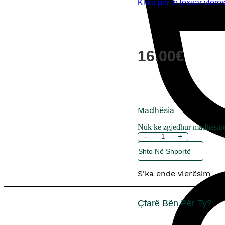
Kliko për të lexuar vlerë
16.00
€
Madhësia
Nuk ke zgjedhur madhësin
Sasi
-
+
Ngrohës
Shto Në Shportë
i
Vajit
S'ka ende vlerësim
Aromatizues
&
i
Çfarë Bën Për Ty?
Shkrirjes
së
Dyllit