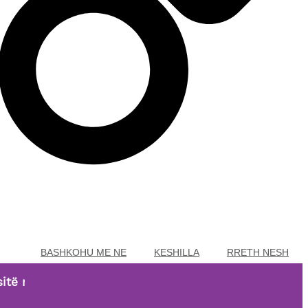
BASHKOHU ME NE
KESHILLA
RRETH NESH
bi 29,99 EUR!