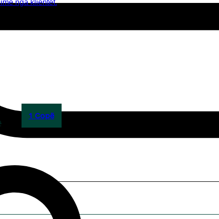
sime nga klientët.
1 Copë
ë