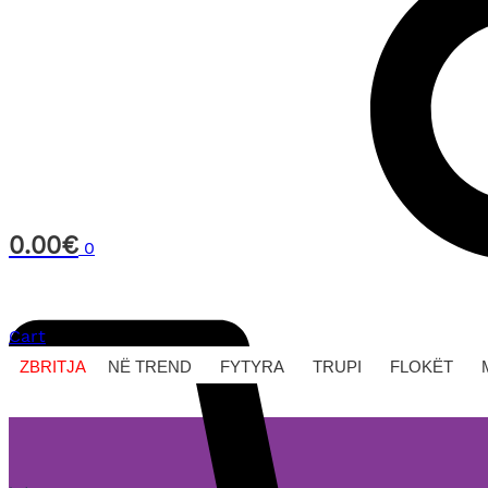
0.00
€
0
Cart
ZBRITJA
NË TREND
FYTYRA
TRUPI
FLOKËT