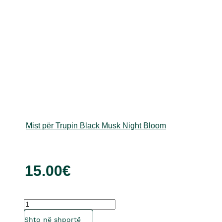
Mist për Trupin Black Musk Night Bloom
15.00
€
Sasia
Ky
Shto në shportë