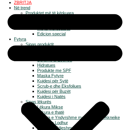
ZBRITJA
Në trend
Produktet më të kërkuara
Të reja
Më të shiturat
Më të vlerësuarat
Edicion special
Fytyra
Sipas produktit
Të gjitha produktet për Fytyrë
Larësa & Tonera
Serume & Esenca
Hidratues
Produkte me SPF
Maska Fytyre
Kujdesi për Sytë
Scrub-e dhe Eksfoliues
Kujdesi për Buzët
Kujdesi i Natës
Sipas lëkurës
Lëkura Mikse
Lëkura e thatë
Lëkura e Yndyrshme me Tendencë Akneike
Lëkura e Lodhur
Lëkura e Ndjeshme