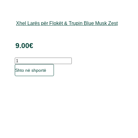
Xhel Larës për Flokët & Trupin Blue Musk Zest
9.00
€
Sasia
Ky
Shto në shportë
produkt
ka
disa
variante.
Mundësitë
mund
të
zgjidhen
te
faqja
e
produktit