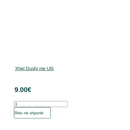
produktit
Xhel Dushi me Ulli
9.00
€
Sasia
Ky
Shto në shportë
produkt
ka
disa