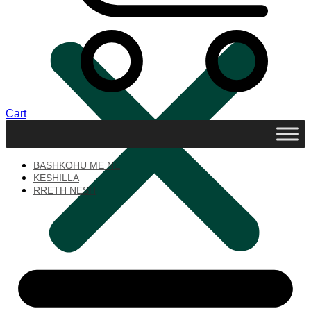
Cart
BASHKOHU ME NE
KESHILLA
RRETH NESH