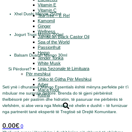
Vitamin E
Vitamin C
Xhel Dushi Mango 250ml
Tea Tree – E Re!
Kamomil
Ginger
Wellness
Jogurt Trupi Mango 200ml
Jamaican Black Castor Oil
Spa of the World
Passionfruit
Hemp
Balsam Duarsh Mango 30ml
Tender Tonka
White Musk
Linja Sezonale të Limituara
Si Përdoret?
Për meshkuj
Shiko të Gjitha Për Meshkuj
Arber
Seti ynë i dhuratave Mango Essentials është mënyra perfekte për t’i
Maca Root
mbuluar me surpriza diellore. Brenda do të gjeni përbërësit
Kistna
thelbësorë për pastrim dhe hidratim, të pasuruar me përbërës të
vlefshëm, si aloe vera nga Meksika në xhelin e dushit – të furnizuar
nga partnerët tanë ekspertë të Tregtisë së Drejtë Komunitare.
0.00
€
0