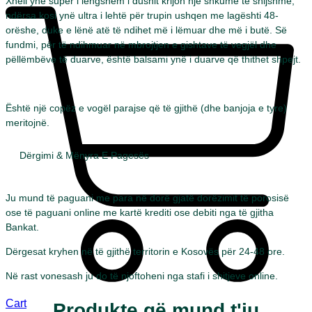
Xheli ynë super i lëngshëm i dushit krijon një shkumë të shijshme,
ndërsa kosi ynë ultra i lehtë për trupin ushqen me lagështi 48-
orëshe, duke e lënë atë të ndihet më i lëmuar dhe më i butë. Së
fundmi, për të ndihmuar në mbrojtjen e gishtave të vegjël dhe
pëllëmbëve të duarve, është balsami ynë i duarve që thithet shpejt.
Është një copëz e vogël parajse që të gjithë (dhe banjoja e tyre)
meritojnë.
Dërgimi & Mënyra E Pagesës
Ju mund të paguani me para në dorë gjatë dorëzimit të porosisë
ose të paguani online me kartë krediti ose debiti nga të gjitha
Bankat.
Dërgesat kryhen në të gjithë territorin e Kosovës për 24-48 ore.
Në rast vonesash ju do të njoftoheni nga stafi i shitjeve online.
Cart
Produkte që mund t'ju