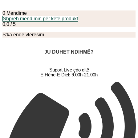
variante.
Mundësitë
mund
0 Mendime
të
Shpreh mendimin për këtë produkt
zgjidhen
0,0 / 5
te
faqja
S'ka ende vlerësim
e
produktit
JU DUHET NDIHMË?
Suport Live çdo ditë
E Hëne-E Diel: 9.00h-21.00h