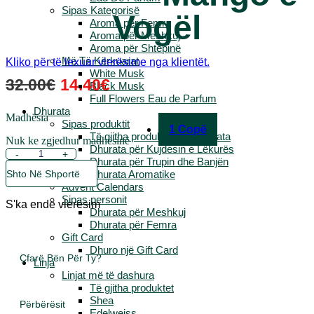
Sipas Kategorisë
Vogël
Aroma për Femra
Aroma për Meshkuj
Aroma për Shtëpinë
Më Të Kërkuarat
Kliko për të lexuar vlerësime nga klientët.
White Musk
Çmimi
Çmimi
32.00
€
14.40
€
Black Musk
Full Flowers Eau de Parfum
Origjinal
I
Dhurata
Madhësia
Qe:
Tanishëm
Sipas produktit
1 Copë
Të gjitha produktet për Dhurata
32.00€.
Është:
Nuk ke zgjedhur madhësinë
Dhurata për Kujdesin e Lëkurës
Sasi
-
+
14.40€.
Dhurata për Trupin dhe Banjën
G3
Dhurata Aromatike
Shto Në Shportë
Set
Advent Calendars
Mango
Sipas personit
e
S'ka ende vlerësim
Dhurata për Meshkuj
Vogël
Dhurata për Femra
Gift Card
Dhuro një Gift Card
Çfarë Bën Për Ty?
Linja
Linjat më të dashura
Të gjitha produktet
Shea
Përbërësit
Edelweiss