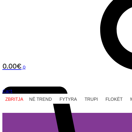
0.00
€
0
Cart
ZBRITJA
NË TREND
FYTYRA
TRUPI
FLOKËT