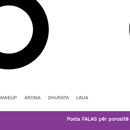
MAKEUP
AROMA
DHURATA
LINJA
Posta FALAS për porositë mbi 29,