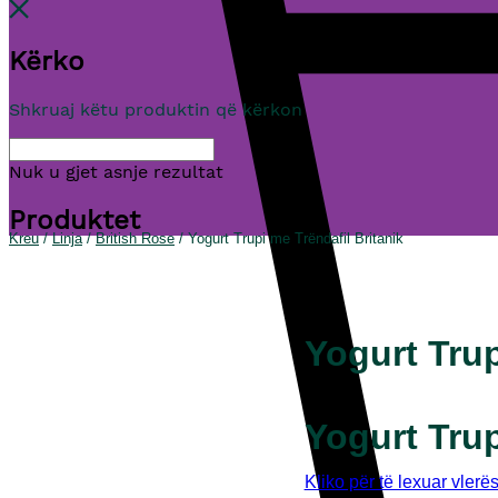
Kërko
Shkruaj këtu produktin që kërkon
Nuk u gjet asnje rezultat
Produktet
Kreu
/
Linja
/
British Rose
/ Yogurt Trupi me Trëndafil Britanik
Yogurt Trup
Yogurt Trup
Kliko për të lexuar vlerë