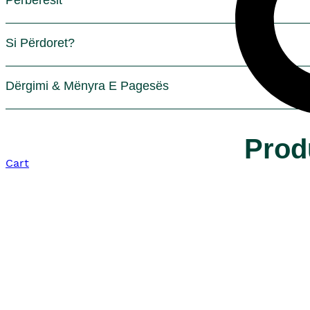
Si Përdoret?
Dërgimi & Mënyra E Pagesës
Prod
Cart