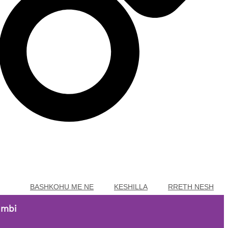
BASHKOHU ME NE
KESHILLA
RRETH NESH
99 EUR!