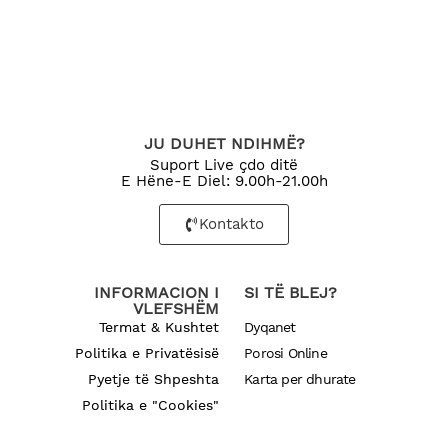
JU DUHET NDIHMË?
Suport Live çdo ditë
E Hëne-E Diel: 9.00h-21.00h
Kontakto
INFORMACION I
SI TË BLEJ?
VLEFSHËM
Termat & Kushtet
Dyqanet
Politika e Privatësisë
Porosi Online
Pyetje të Shpeshta
Karta per dhurate
Politika e "Cookies"