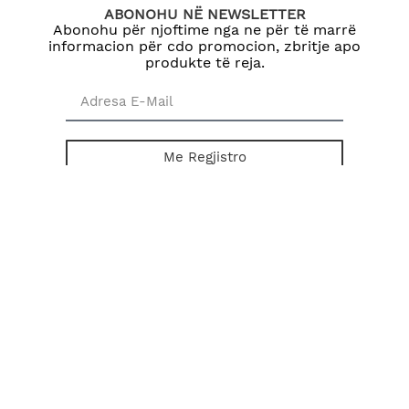
ABONOHU NË NEWSLETTER
Abonohu për njoftime nga ne për të marrë
informacion për cdo promocion, zbritje apo
produkte të reja.
Me Regjistro
© 2025 The Body Shop International Limited
® A Registered Trademark of The Body Shop International Limited
™ A Trademark of The Body Shop International Limited All Rights
Reserved.
The Body Shop Franchise Owned and Operated Under License by
Axiom Shpk