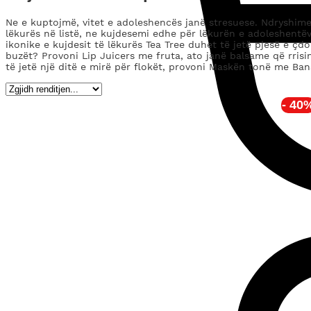
Ne e kuptojmë, vitet e adoleshencës janë stresuese. Ndryshimet
lëkurës në listë, ne kujdesemi edhe për lëkurën e adoleshentë
ikonike e kujdesit të lëkurës Tea Tree duhet të jetë pjesë e çd
buzët? Provoni Lip Juicers me fruta, ato janë balsame që rris
të jetë një ditë e mirë për flokët, provoni Maskën tonë me Ba
- 40