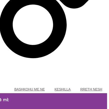
BASHKOHU ME NE
KESHILLA
RRETH NESH
,99 EUR!