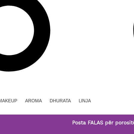
MAKEUP
AROMA
DHURATA
LINJA
Posta FALAS për porositë mbi 29