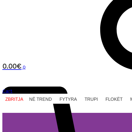
0.00
€
0
Cart
ZBRITJA
NË TREND
FYTYRA
TRUPI
FLOKËT