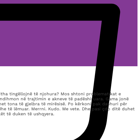
itha tingëllojnë të njohura? Mos shtoni problematikat e
e ndihmon në trajtimin e akneve të padëshiruara. Gama jonë
shet tona të gjelbra të mirësisë. Po kërkoni pak dashuri për
dhe të lëmuar. Merrni. Kudo. Me vete. Dhe pasi çdo ditë duhet
kët të duken të ushqyera.