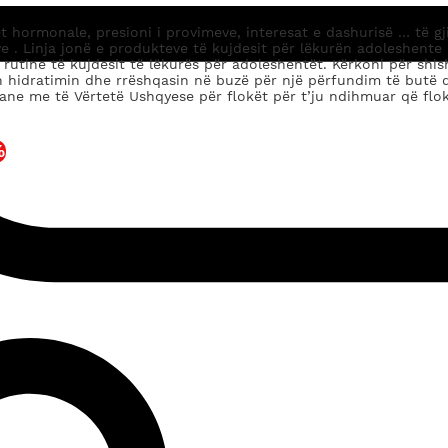
 hormonale, presioni i provimeve, interesat e dashurisë … të gj
ve . Linja jonë e produkteve të kujdesit për lëkurën adoleshent
o rutine të kujdesit të lëkurës për adoleshentët. Kërkoni për shi
in hidratimin dhe rrëshqasin në buzë për një përfundim të butë 
nane me të Vërtetë Ushqyese për flokët për t’ju ndihmuar që flo
%