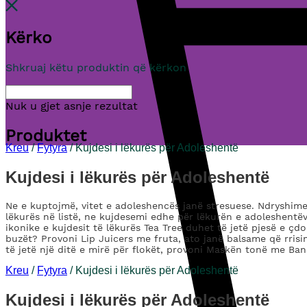
Kërko
Shkruaj këtu produktin që kërkon
Nuk u gjet asnje rezultat
Produktet
Kreu
/
Fytyra
/ Kujdesi i lëkurës për Adoleshentë
Kujdesi i lëkurës për Adoleshentë
Ne e kuptojmë, vitet e adoleshencës janë stresuese. Ndryshimet
lëkurës në listë, ne kujdesemi edhe për lëkurën e adoleshentë
ikonike e kujdesit të lëkurës Tea Tree duhet të jetë pjesë e çd
buzët? Provoni Lip Juicers me fruta, ato janë balsame që rris
të jetë një ditë e mirë për flokët, provoni Maskën tonë me Ba
Kreu
/
Fytyra
/ Kujdesi i lëkurës për Adoleshentë
Kujdesi i lëkurës për Adoleshentë