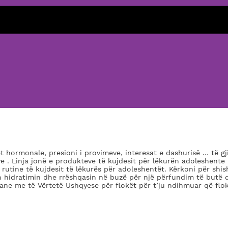
 hormonale, presioni i provimeve, interesat e dashurisë … të gj
ve . Linja jonë e produkteve të kujdesit për lëkurën adoleshent
o rutine të kujdesit të lëkurës për adoleshentët. Kërkoni për shi
in hidratimin dhe rrëshqasin në buzë për një përfundim të butë 
nane me të Vërtetë Ushqyese për flokët për t’ju ndihmuar që flo