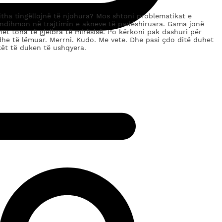
itha tingëllojnë të njohura? Mos shtoni problematikat e
e ndihmon në trajtimin e akneve të padëshiruara. Gama jonë
shet tona të gjelbra të mirësisë. Po kërkoni pak dashuri për
dhe të lëmuar. Merrni. Kudo. Me vete. Dhe pasi çdo ditë duhet
kët të duken të ushqyera.