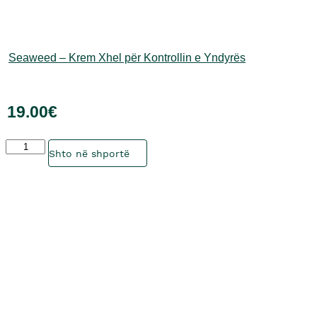
Seaweed – Krem Xhel për Kontrollin e Yndyrës
19.00
€
Sasia
Ky
Shto në shportë
produkt
ka
disa
variante.
Mundësitë
mund
të
zgjidhen
te
faqja
e
produktit