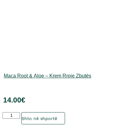
Maca Root & Aloe – Krem Rroje Zbutës
14.00
€
Sasia
Ky
Shto në shportë
produkt
ka
disa
variante.