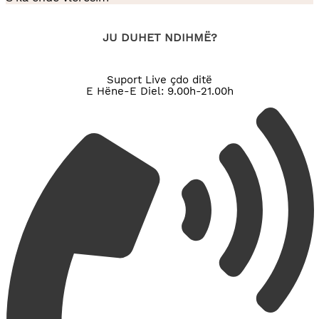
e
produktit
JU DUHET NDIHMË?
Suport Live çdo ditë
E Hëne-E Diel: 9.00h-21.00h