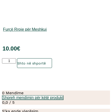
Furçë Rroje për Meshkuj
10.00
€
Sasia
Ky
Shto në shportë
produkt
ka
disa
variante.
Mundësitë
mund
0 Mendime
të
Shpreh mendimin për këtë produkt
zgjidhen
0,0 / 5
te
faqja
S'ka ende vlerësim