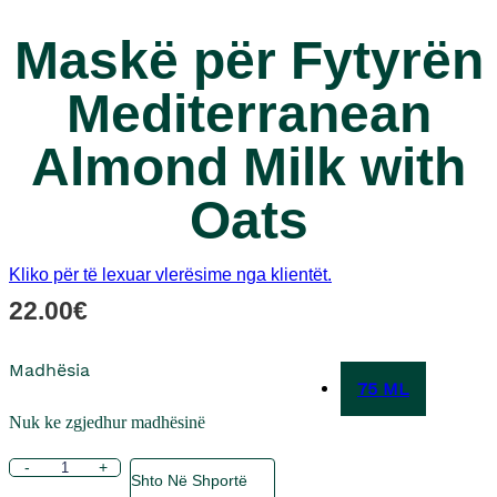
Maskë për Fytyrën
Mediterranean
Almond Milk with
Oats
Kliko për të lexuar vlerësime nga klientët.
22.00
€
Madhësia
75 ML
Nuk ke zgjedhur madhësinë
Sasi
-
+
Shto Në Shportë
Maskë