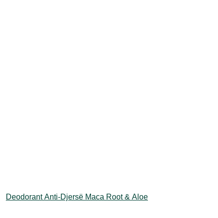
Mundësitë
mund
të
zgjidhen
te
faqja
e
produktit
Deodorant Anti-Djersë Maca Root & Aloe