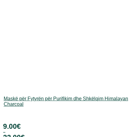
Maskë për Fytyrën për Purifikim dhe Shkëlqim Himalayan
Charcoal
9.00
€
–