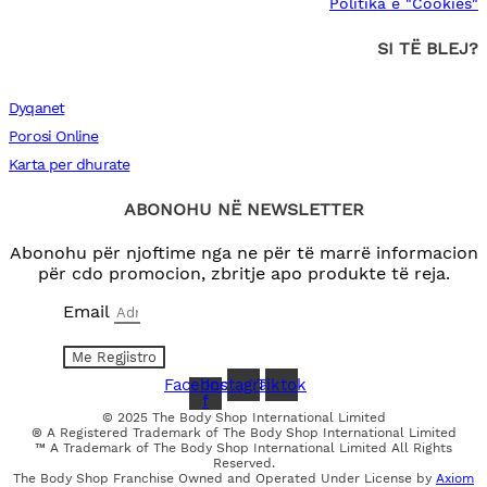
Politika e "Cookies"
SI TË BLEJ?
Dyqanet
Porosi Online
Karta per dhurate
ABONOHU NË NEWSLETTER
Abonohu për njoftime nga ne për të marrë informacion
për cdo promocion, zbritje apo produkte të reja.
Email
Me Regjistro
Facebook-
Instagram
Tiktok
f
© 2025 The Body Shop International Limited
® A Registered Trademark of The Body Shop International Limited
™ A Trademark of The Body Shop International Limited All Rights
Reserved.
The Body Shop Franchise Owned and Operated Under License by
Axiom