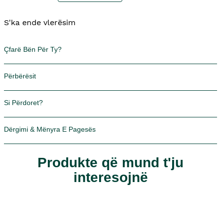
për
Fytyrën
S'ka ende vlerësim
Mediterranean
Almond
Milk
Çfarë Bën Për Ty?
with
Oats
Përbërësit
Si Përdoret?
Dërgimi & Mënyra E Pagesës
Produkte që mund t'ju
interesojnë